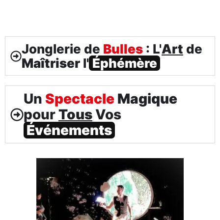
Jonglerie de
Bulles
: L'
Art
de
Maîtriser
l'
Éphémère
Un
Spectacle
Magique
pour
Tous
Vos
Événements