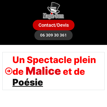
Contact/Devis
06 309 30 361
Un Spectacle plein
Malice
de
et de
Poésie