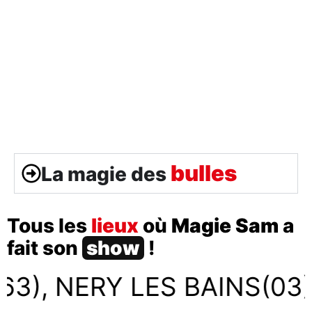
bulles
La magie des
Tous les
lieux
où
Magie Sam
a
fait son
show
!
 LES BAINS(03), CHAMAL